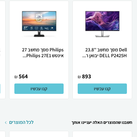
Dell מסך מחשב ''23.8
Philips מסך מחשב ‏27
DELL P2425H יבואן ר...
‏אינטש Philips 27E1...
.
564
893
₪
₪
קנו עכשיו
קנו עכשיו
לכל המוצרים
חשבנו שהמוצרים האלה יעניינו אותך