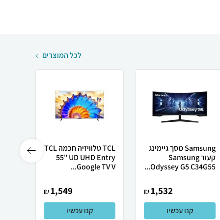
לכל המוצרים
Samsung מסך גיימינג
TCL טלוויזיה חכמה TCL
קעור Samsung
55" UD UHD Entry
 FHD
32S5K
Google TV V...
Odyssey G5 C34G55...
1,549
1,532
₪
₪
קנו עכשיו
קנו עכשיו