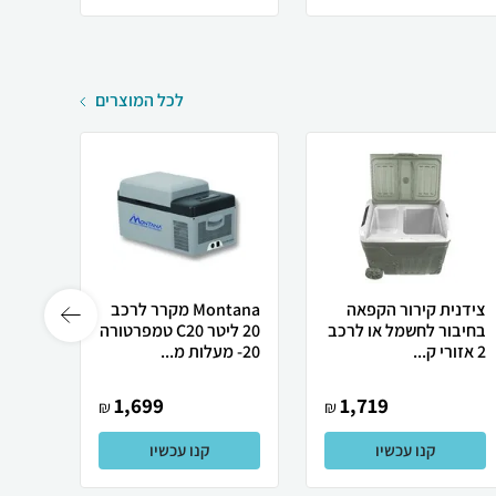
לכל המוצרים
צידנית קירור הקפאה
Montana מקרר לרכב
צידני
בחיבור לחשמל או לרכב
20 ליטר C20 טמפרטורה
2 אזורי ק...
20- מעלות מ...
ICEGO אייס ג
1,699
1,719
₪
₪
קנו עכשיו
קנו עכשיו