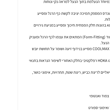
זרה נמוכה במיוחד הנעלמת בתוך הנעל למראה נקי ונוחות
ונדס המספק תמיכה יציבה לקשת כף הרגל ומסייע
 בהונות חלק המפחית חיכוך ומסייע במניעת גירויים
נוחות לאורך כל היום - מבנה צמוד (Form-Fitting) המתאים את עצמו לכף הרגל ומעניק
אוורור ונידוף לחות - שילוב סיבי COOLMAX מסייע בנידוף זיעה ושומר על תחושת יובש
בטיחות גם בשעות החשיכה - לוגו HOKA רפלקטיבי בחלק האחורי לשיפור הנראות בתנאי
יאליים לריצת כביש, ריצת שטח, תחרויות, אימוני כושר,