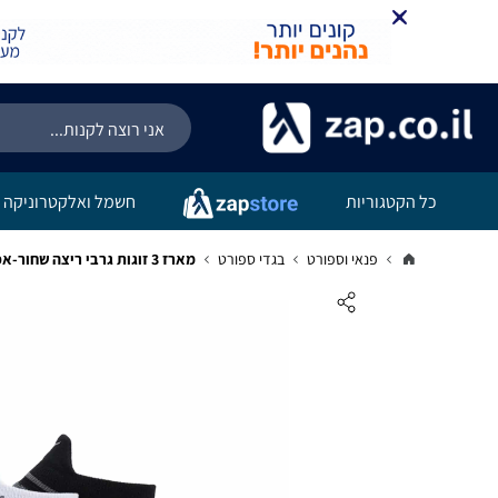
כל הקטגוריות
חשמל ואלקטרוניקה
פנאי וספורט
בגדי ספורט
מארז 3 זוגות גרבי ריצה שחור-אפור-לבן הוקה Hoka U No-Show Run Sock 3-Pack