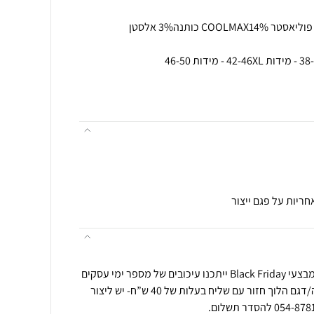
במהלך תקופת החגים ובמהלך מבצעי Black Friday ייתכנו עיכובים של מספר ימי עסקים
בזמני המשלוחים. החלפת מידה/דגם הלוך חזור עם שליח בעלות של 40 ש”ח- יש ליצור