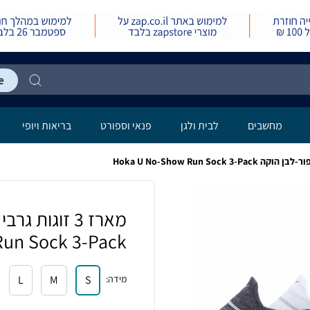
מחשבים
לבית ולגן
פנאי וספורט
בריאות ויופי
מארז 3 זוגות
un Sock 3-Pack
מידה
:
S
M
L