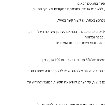
 ללא פגם או נזק, באריזתם המקורית ובצירוף התווית
נרכש באתר, יש ליצור קשר במייל:
החזרת המוצר תתאפשר בתוך 14 ימים מיום קבלתו, בהתאם לעדכון מערכת השליחויות,
ביטול עסקה יחויב בדמי ביטול בשיעור של 5% ממחיר המוצר, או 100 ₪ (הנמוך
.בנוסף יוכל הלקוח לקבל משלוח החזרה בעלות של כ-30 ₪ או לבצע החזרה פיזית בחנות
בייצור, על הצרכן לוודא את תקינות המוצר ולהודיע על
ותן בקופסה המקורית עימה הגיעו. אין לקשקש על