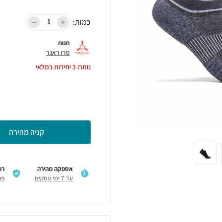
כמות:
חנות
פרו ראנר
נותרו
3
יחידות במלאי
קניה מהירה
אספקה מהירה
רכ
עד 7 ימי עסקים
פר