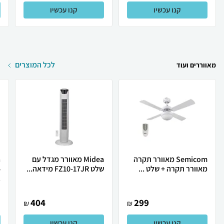
קנו עכשיו
קנו עכשיו
לכל המוצרים
מאווררים ועוד
Semicom ‏מאוורר תקרה
Midea מאוורר מגדל עם
מאוורר תקרה +‎ שלט ...
שלט FZ10-17JR מידאה...
4
.
404
299
₪
₪
קנו עכשיו
קנו עכשיו