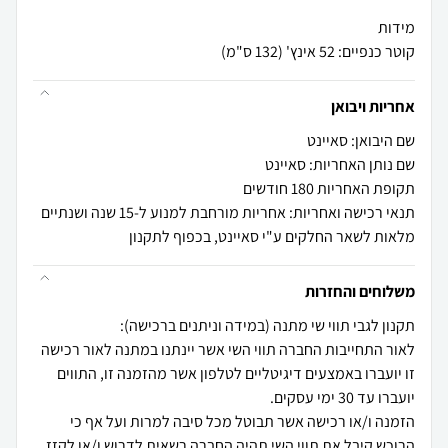
קוטר כנפיים: 52 אינץ' (132 ס"מ)
אחריות ויבואן
שם היבואן: סאיינט
שם נותן האחריות: סאיינט
תקופת האחריות 180 חודשים
תנאי רכישה ואחריות: אחריות מורחבת למנוע ל-15 שנה ושנתיים
מלאות לשאר החלקים ע"י סאיינט, בכפוף לתקנון
משלוחים והחזרות
לאור התחייבות החברה תווי השי אשר יינתנו במתנה לאור רכישה
זו יועברו באמצעים דיגיטליים לטלפון אשר מהזמנה זו, התווים
הזמנה ו/או רכישה אשר תבוטל מכל סיבה למרות ועל אף כי
הרוכש קיבל את תווי השי תהיה החברה רשאית לדרוש ו/או לקזז