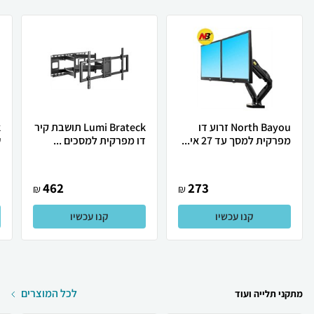
North Bayou זרוע דו
Lumi Brateck תושבת קיר
מפרקית למסך עד 27 אי...
דו מפרקית למסכים ...
ש
462
273
₪
₪
קנו עכשיו
קנו עכשיו
לכל המוצרים
מתקני תלייה ועוד