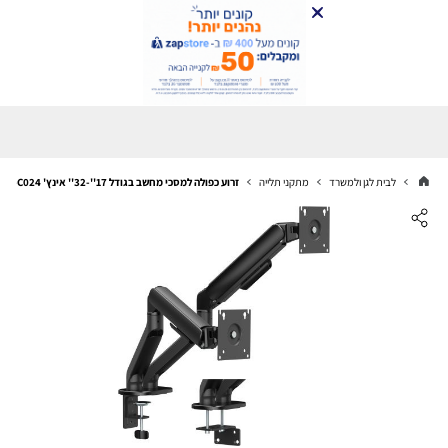
לבית לגן ולמשרד
מתקני תלייה
זרוע כפולה למסכי מחשב בגודל 17''-32'' אינץ' Lumi LDT108-C024