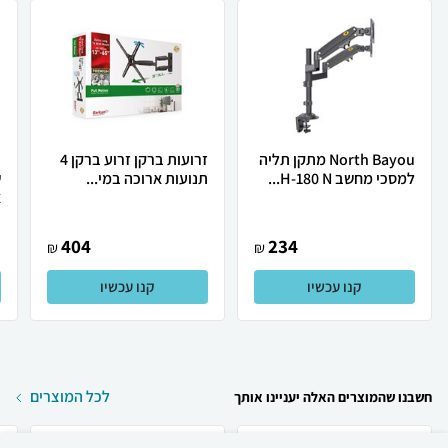
North Bayou מתקן תליה
זרועות ברקן זרוע ברקן 4
למסכי מחשב H-180 N...
תנועות ארוכה במי...
ש
א
404
234
₪
₪
קנו עכשיו
קנו עכשיו
לכל המוצרים
חשבנו שהמוצרים האלה יעניינו אותך