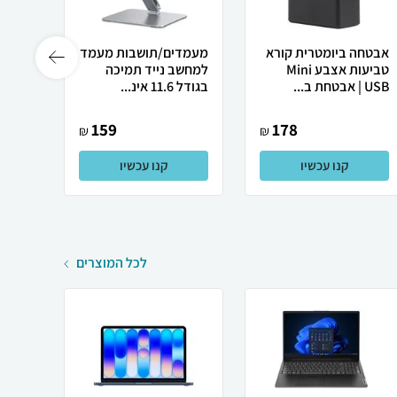
אבטחה ביומטרית קורא
מעמדים/תושבות מעמד
תחנת 
טביעות אצבע Mini
למחשב נייד תמיכה
עגינה
USB | אבטחת ב...
בגודל 11.6 אינ...
USB-C
Tr...
159
178
₪
₪
קנו עכשיו
קנו עכשיו
לכל המוצרים