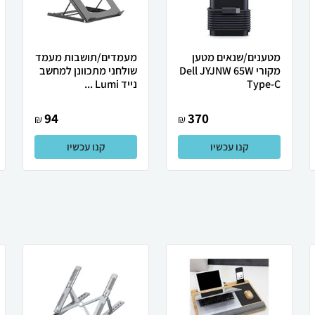
מטענים/שנאים מטען
מעמדים/תושבות מעמד
מקורי Dell JYJNW 65W
שולחני מתכוונן למחשב
Type-C
נייד Lumi ...
94
370
₪
₪
קנו עכשיו
קנו עכשיו