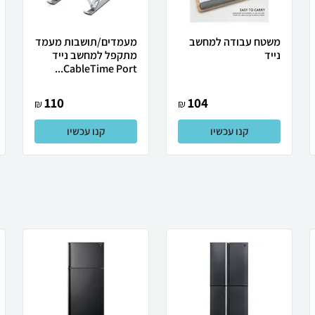
משטח עבודה למחשב
מעמדים/תושבות מעמד
נייד
מתקפל למחשב נייד
CableTime Port...
110
104
₪
₪
קנו עכשיו
קנו עכשיו