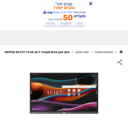
מחשבים ותוכנות
מסכי מחשב
מסך מגע אינטראקטיבי VIVITEK EK757i 75 4K 16/7