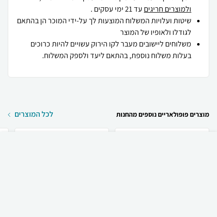
ולמוצרים חריגים
עד 21 ימי עסקים .
שיטות ועלויות המשלוח המוצעות לך על-ידי המוכר הן בהתאם
לגודלו ולאופיו של המוצר
משלוחים ליישובים מעבר לקו הירוק עשויים להיות כרוכים
בעלות משלוח נוספת, בהתאם ליעד ולספק המשלוח.
לכל המוצרים
מוצרים פופולאריים נוספים מהחנות
₪
11,339
קניה מהירה
הוספה לעגלה
משלוח חינם
Samsung מסך גיימינג
Samsung מסך מחשב
קעור Samsung
גיימינג קעור Samsung