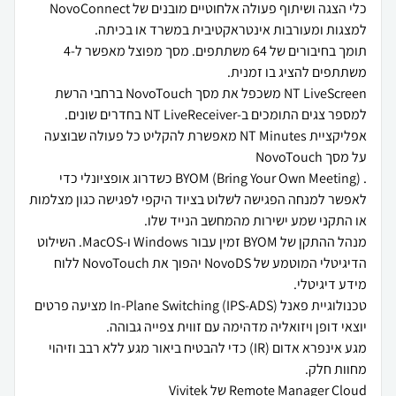
כלי הצגה ושיתוף פעולה אלחוטיים מובנים של NovoConnect
תומך בחיבורים של 64 משתתפים. מסך מפוצל מאפשר ל-4
NT LiveScreen משכפל את מסך NovoTouch ברחבי הרשת
אפליקציית NT Minutes מאפשרת להקליט כל פעולה שבוצעה
. BYOM (Bring Your Own Meeting) כשדרוג אופציונלי כדי
לאפשר למנחה הפגישה לשלוט בציוד היקפי לפגישה כגון מצלמות
מנהל ההתקן של BYOM זמין עבור Windows ו-MacOS. השילוט
הדיגיטלי המוטמע של NovoDS יהפוך את NovoTouch ללוח
טכנולוגיית פאנל In-Plane Switching (IPS-ADS) מציעה פרטים
מגע אינפרא אדום (IR) כדי להבטיח ביאור מגע ללא רבב וזיהוי