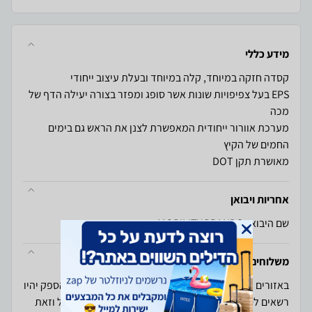
מידע כללי
EPS בעל צפיפויות שונות אשר סופג ומפזר בצורה יעילה הדף של
מערכת אוורור ייחודית המאפשרת לצנן את הראש גם בימים
מאושרת תקן DOT
אחריות ויבואן
שם היבואן: MOBILITY BRANDS
משלוחים והחזרות
באזורים המוגבלים לגישה מבחינה בטחונית החנות ו/או הספק יהיו
רשאים לספק את המוצרים ללקוחות במקום סמוך ומקובל וזאת