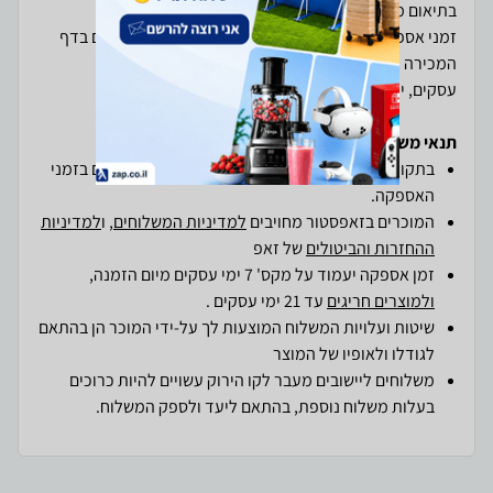
זמני אספקת המוצרים ו/או השירותים כפי שאלה מצויינים בדף
עסקים, יום א-ה לא כולל שישי שבת , ערבי חג וימי חג.
תנאי משלוחים והחזרות ב-zap
בתקופת חגים ייתכנו עומסים חריגים וכן עיכובים קלים בזמני
האספקה.
המוכרים בזאפסטור מחויבים
למדיניות המשלוחים
, ו
למדיניות
ההחזרות והביטולים
של זאפ
זמן אספקה יעמוד על מקס' 7 ימי עסקים מיום הזמנה,
ולמוצרים חריגים
עד 21 ימי עסקים .
שיטות ועלויות המשלוח המוצעות לך על-ידי המוכר הן בהתאם
לגודלו ולאופיו של המוצר
משלוחים ליישובים מעבר לקו הירוק עשויים להיות כרוכים
בעלות משלוח נוספת, בהתאם ליעד ולספק המשלוח.