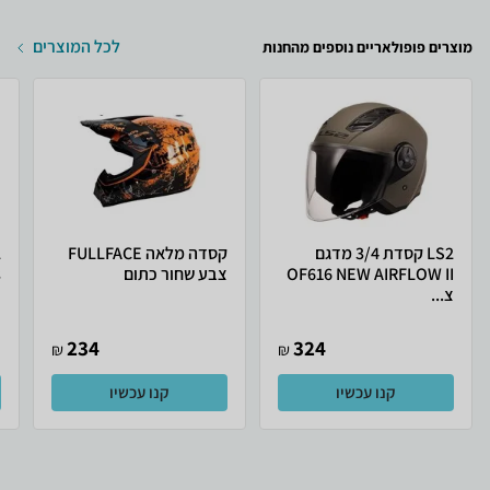
לכל המוצרים
מוצרים פופולאריים נוספים מהחנות
LS2 קסדת 3/4 מדגם
קסדה מלאה FULLFACE
OF616 NEW AIRFLOW II
צבע שחור כתום
.
צ...
234
324
₪
₪
קנו עכשיו
קנו עכשיו