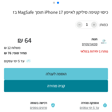
כיסוי קטיפה סיליקון לאייפון iPhone 17 תומך MagSafe בז
כמות:
₪
64
חנות
סמארטקייס
משלוח 12 ₪
נותרו
1
יחידות במלאי
מחיר סופי:
76
₪
עד
5
ימי עסקים
הוספה לעגלה
קניה מהירה
אספקה מהירה
רכישה בטוחה
עד 5 ימי עסקים
פרטים נוספים