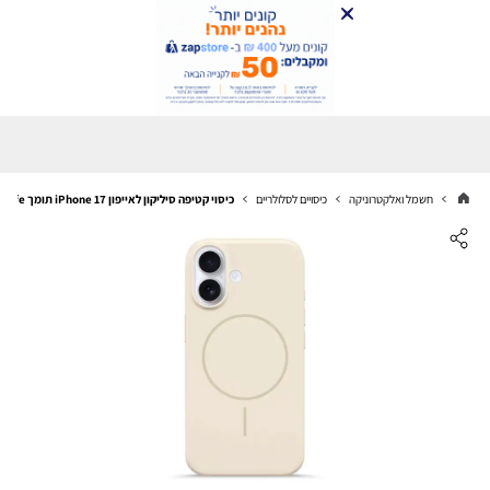
חשמל ואלקטרוניקה
כיסויים לסלולריים
כיסוי קטיפה סיליקון לאייפון iPhone 17 תומך MagSafe בז