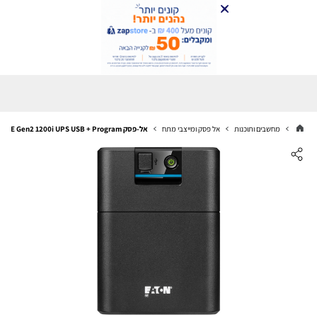
מחשבים ותוכנות
אל פסק ומייצבי מתח
אל-פסק Eaton 5E Gen2 1200i UPS USB + Program