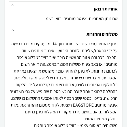
אחריות ויבואן
שם נותן האחריות: אינטר מותגים יבואן רשמי
משלוחים והחזרות
ניתן להחזיר מוצר שנרכש באתר תוך 14 ימי עסקים מיום הרכישה
על ידי הבאתו/שליחתו לחנות היבואן - אינטר מותגים שיווק
והפצה, בכתובת אזור התעשייה כוכב יאיר בוייז "מרלוג אינטר
מותגים" או באמצעות משלוח המוצר באמצעות דואר רשום
לכתובת החנות. לא ניתן להחזיר מוצר משומש או שאינו באריזתו
המקורית, מוצר שנרכש יוחזר במצב חדש ללא שימוש וכולל את
כל חלקיו ואביזרים נלווים, עד חודש מיום קבלתו על ידי הלקוח.
בהחלפה למוצר אחר יזוכה הרוכש בסכום שהופיע על גבי חשבונית
הרכישה. בזיכוי כספי יושב הכסף לאותו אמצעי התשלום בו שולם.
אינטר מותגים BAGSTORE רשאית לקזז מסכום ההחזר את עלות
המשלוח גם אם בחשבונית המקורית המשלוח ניתן בחינם