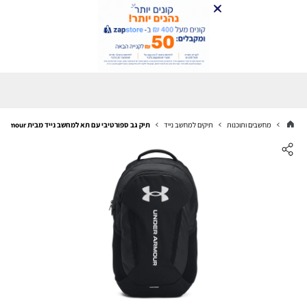
מחשבים ותוכנות
תיקים למחשב נייד
תיק גב ספורטיבי עם תא למחשב נייד מבית Under Armour דגם Hustle 6.0 Backpack 29L