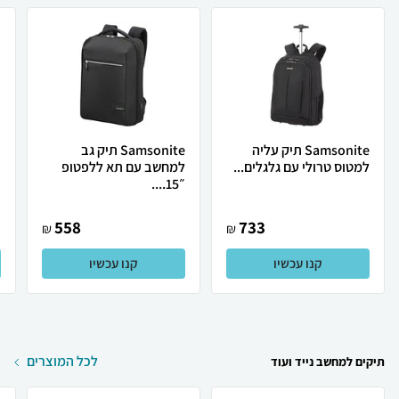
Samsonite תיק עליה
Samsonite תיק גב
למטוס טרולי עם גלגלים...
למחשב עם תא ללפטופ
פ
״15....
558
733
₪
₪
קנו עכשיו
קנו עכשיו
לכל המוצרים
תיקים למחשב נייד ועוד