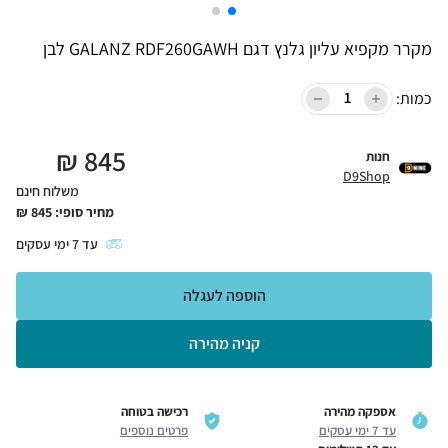
מקרר מקפיא עליון גלנץ דגם GALANZ RDF260GAWH לבן
כמות:
₪
845
חנות
D9Shop
משלוח חינם
מחיר סופי:
845
₪
עד
7
ימי עסקים
הוספה לעגלה
קניה מהירה
אספקה מהירה
רכישה בטוחה
עד 7 ימי עסקים
פרטים נוספים