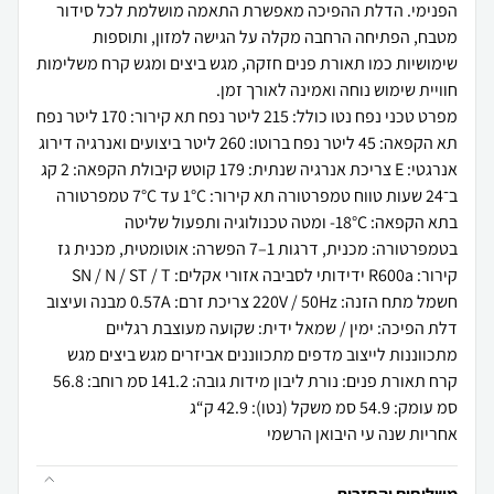
הפנימי. הדלת ההפיכה מאפשרת התאמה מושלמת לכל סידור
מטבח, הפתיחה הרחבה מקלה על הגישה למזון, ותוספות
שימושיות כמו תאורת פנים חזקה, מגש ביצים ומגש קרח משלימות
מפרט טכני נפח נטו כולל: 215 ליטר נפח תא קירור: 170 ליטר נפח
תא הקפאה: 45 ליטר נפח ברוטו: 260 ליטר ביצועים ואנרגיה דירוג
אנרגטי: E צריכת אנרגיה שנתית: 179 קוטש קיבולת הקפאה: 2 קג
ב־24 שעות טווח טמפרטורה תא קירור: ‎1°C עד ‎7°C טמפרטורה
בתא הקפאה: ‎-18°C ומטה טכנולוגיה ותפעול שליטה
בטמפרטורה: מכנית, דרגות 1–7 הפשרה: אוטומטית, מכנית גז
קירור: R600a ‏ידידותי לסביבה אזורי אקלים: SN / N / ST / T
חשמל מתח הזנה: ‎220V / 50Hz צריכת זרם: ‎0.57A מבנה ועיצוב
דלת הפיכה: ימין / שמאל ידית: שקועה מעוצבת רגליים
מתכווננות לייצוב מדפים מתכווננים אביזרים מגש ביצים מגש
קרח תאורת פנים: נורת ליבון מידות גובה: 141.2 סמ רוחב: 56.8
אחריות שנה עי היבואן הרשמי