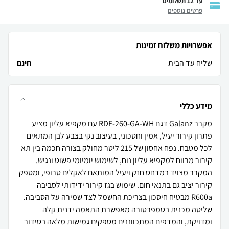
עד 12 תשלומים
פרטים נוספים
אפשרויות משלוח זמינות
שליח עד הבית
חינם
מידע כללי
מקרר Galanz דגם RDF-260-GA-WH עם מקפיא עליון מציע
פתרון קירור יעיל, אמין וחסכוני, בעיצוב נקי בצבע לבן המתאים
לכל מטבח. נפח אחסון של 215 ליטר מחולק בצורה חכמה בין תא
קירור מרווח למקפיא עליון נוח, לשימוש יומיומי פשוט ונגיש.
המקרר מצויד במדחס חזק ויעיל המותאם לאקלים טרופי, ומספק
קירור יציב גם בתנאי חום. שימוש בגז קירור ידידותי לסביבה
R600a מבטיח חיסכון בצריכת החשמל לצד שמירה על הסביבה.
שליטה מכנית בטמפרטורה מאפשרת התאמה ידנית קלה
ומדויקת, והמדפים המתכווננים מספקים גמישות מלאה בסידור