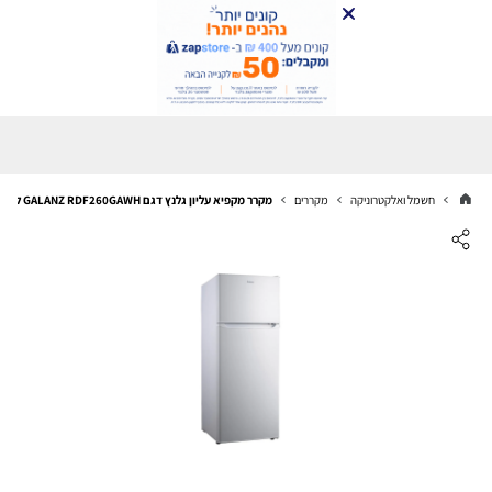
חשמל ואלקטרוניקה
מקררים
מקרר מקפיא עליון גלנץ דגם GALANZ RDF260GAWH לבן