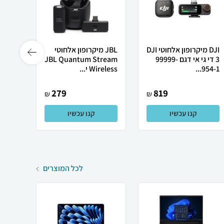
DJI מיקרופון אלחוטי DJI
JBL ‏מיקרופון אלחוטי
3 די גי אי דגם 99999-
JBL Quantum Stream
REAM
954-1...
Wireless י...
PE C
שח...
279
819
₪
₪
קנו עכשיו
קנו עכשיו
לכל המוצרים