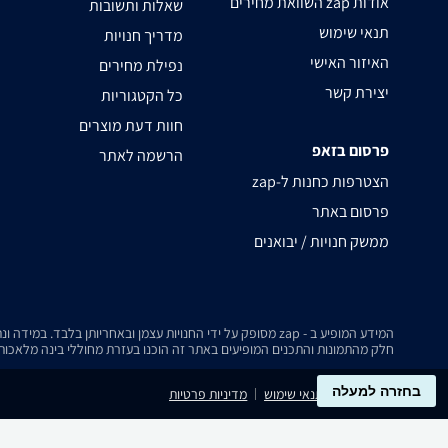
השוואת מחירים zap אודות
שאלות ותשובות
תנאי שימוש
מדריך חנויות
האיזור האישי
נפילת מחירים
יצירת קשר
כל הקטגוריות
חוות דעת מוצרים
פרסום בזאפ
הרשמה לאתר
zap-הצטרפות כחנות ל
פרסום באתר
ממשק חנויות / יבואנים
המידע המופיע ב - zap מסופק על ידי החנויות עצמן ובאחריותן בלבד. במידה ונתקלת בבעיה כלשהי בנתונים המוצגים באתר, אנא שלח אלינו הודעה ואנו נטפל בעניין.
חלק מהתמונות והתכנים המופיעים באתר זה הוכנו בעזרת מחוללי בינה מלאכותית
בחזרה למעלה
נגישות
תנאי שימוש
מדיניות פרטיות