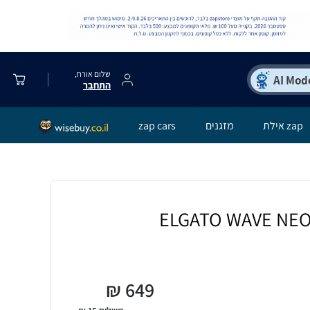
שלום אורח,
התחבר
zap אילת
מזגנים
zap cars
₪
649