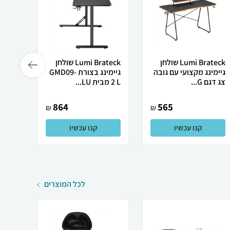
Lumi Brateck שולחן
Lumi Brateck שולחן
גיימינג מקצועי עם גובה
גיימינג בצורת GMD09-
גיימי
צג דגם G...
2 L מבית LU...
GB ...
864
565
₪
₪
קנו עכשיו
קנו עכשיו
לכל המוצרים