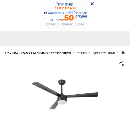
חשמל ואלקטרוניקה
מאווררים
מאוורר תקרה "22W HY-20057B52/22CT GENESIS60 52 עם שלט- שחור