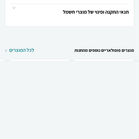
תנאי התקנה ופינוי של מוצרי חשמל
לכל המוצרים
מוצרים פופולאריים נוספים מהחנות
₪
1,179
קניה מהירה
הוספה לעגלה
משלוח חינם
Semicom ‏מאוורר תקרה
Semicom ‏מאוורר תקרה
מאוורר תקרה +‎ שלט ...
מאוורר תקרה מקיאטו ...
מ
640
299
₪
₪