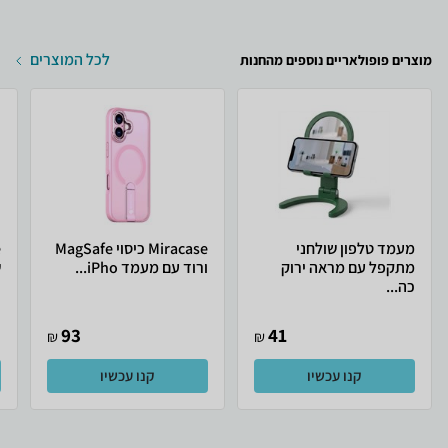
לכל המוצרים
מוצרים פופולאריים נוספים מהחנות
מעמד טלפון שולחני
Miracase כיסוי MagSafe
מתקפל עם מראה ירוק
ורוד עם מעמד iPho...
ש
כה...
93
41
₪
₪
קנו עכשיו
קנו עכשיו