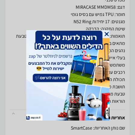
הוראות התקנה
אחריות ויבואן
שם נותן האחריות: SmartCase