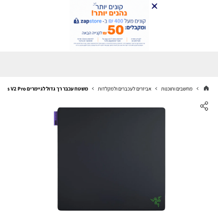
מחשבים ותוכנות
אביזרים לעכברים ולמקלדות
משטח עכבר רך גדול לגיימרים Razer Gigantus V2 Pro - צבע שחור