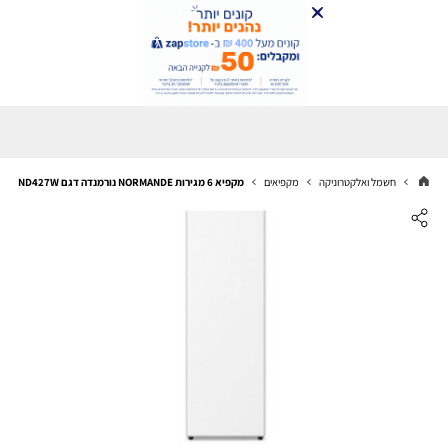
חשמל ואלקטרוניקה
מקפיאים
מקפיא 6 מגירות NORMANDE נורמנדה דגם ND427W