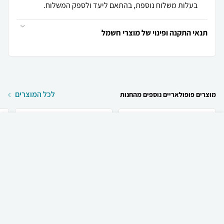
בעלות משלוח נוספת, בהתאם ליעד ולספק המשלוח.
תנאי התקנה ופינוי של מוצרי חשמל
לכל המוצרים
מוצרים פופולאריים נוספים מהחנות
₪
2,190
קניה מהירה
הוספה לעגלה
משלוח חינם
Haier מקרר ‏מקפיא תחתון
Haier מקרר ‏מקפיא תחתון
Haier HRF4494FB ...
Haier HRF7100F ‏...
S