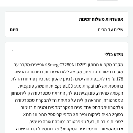
אפשרויות משלוח זמינות
שליח עד הבית
חינם
מידע כללי
מקרר ‏מקפיא תחתון Smeg C7280NLD2P1מאפיינים:מקרר עם
מערכת אוורור פנימית, מקפיא ללא הצטברות כפורגובה הנישה:
178 ס''מדלת בפתיחה ימינה ( ניתן להפוך את כיוון פתיחת הדלת
בתוספת תשלום )בקרת מגע LCDפונקציית חופשה, פונקציית
הקפאה מהירה, פונקציית נעילה, התראת טמפרטורה קוליתמחוון
טמפרטורה, התראה קולית על פתיחת הדלתבקרת טמפרטורה
אלקטרוניתמדחס אחד פנים המקררמדפים ומגירות בגימור
כסוף2 תאים לירקות ופירות3 מדפי קריסטל מתכוונניםתא
לטריות מירבית, בעל טמפרטורה נמוכהתאורה פנימית
אדומהמאוורר פנימי פנים המקפיא3 מגירותמיכל קרחהפשרה