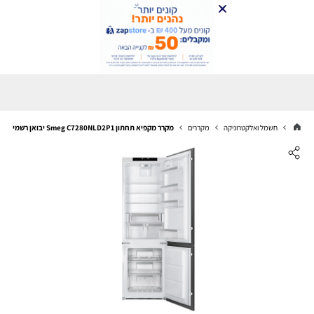
חשמל ואלקטרוניקה
מקררים
מקרר ‏מקפיא תחתון Smeg C7280NLD2P1 ‏יבואן רשמי