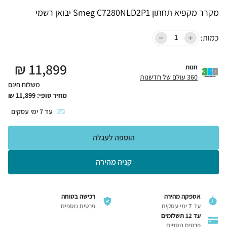
מקרר ‏מקפיא תחתון Smeg C7280NLD2P1 ‏יבואן רשמי
כמות:
₪
11,899
חנות
360 עולם של חדשנות
משלוח חינם
מחיר סופי:
11,899
₪
עד
7
ימי עסקים
הוספה לעגלה
קניה מהירה
אספקה מהירה
רכישה בטוחה
עד 7 ימי עסקים
פרטים נוספים
עד 12 תשלומים
פרטים נוספים