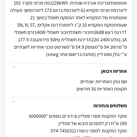
אוטומטיתצריכת אנרגיה שנתית: 228kWhנפח פנימי מקרר 192
ליטרנפח פנימי מקפיא 61 ליטרנפח ברוטו 273 ליטרהמשך פעולה
אוטומטית של המקפיא לאחר הפסקת חשמל במשך 21
שעותתפוקת המקפיא 10 ק''ג ליממהדרגת אקלים: SN, N, ST,
Tדרגת רעש 38dBחיבורי חשמלחיבור חשמלי 140Wזרם חשמלי
1.1Aוולט 220-240Vתדירות חשמלית 50Hz מידותגובה 177.9
ס''מרוחב 54 ס''מעומק 54.9 ס''משרטוט טכני אחריות לשנתיים
ע''י גולן ווסט ליין (מותנה ברישום אתר smeg)
אחריות ויבואן
שם נותן האחריות: שנתיים
תקופת האחריות 36 חודשים
משלוחים והחזרות