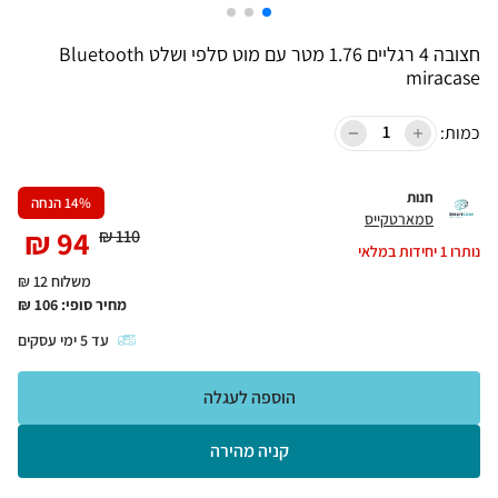
חצובה 4 רגליים 1.76 מטר עם מוט סלפי ושלט Bluetooth
miracase
כמות:
חנות
% הנחה
14
סמארטקייס
₪
94
₪
110
נותרו
1
יחידות במלאי
משלוח 12 ₪
מחיר סופי:
106
₪
עד
5
ימי עסקים
הוספה לעגלה
קניה מהירה