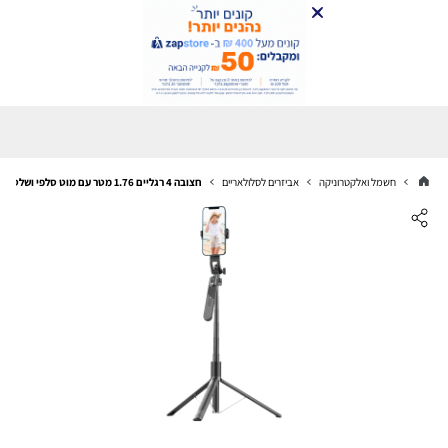
חשמל ואלקטרוניקה
אביזרים לסלולאריים
חצובה 4 רגליים 1.76 מטר עם מוט סלפי ושלט Bluetooth miracase