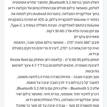
השלט תומך בגרסת Bluetooth 5.2, מתחבר מחדש אוטומטית
לטלפון, ומאפשר צילום סטילס וגם התחלה/סיום של הקלטת וידאו
בתוך אפליקציית המצלמה. במערכות Android ניתן למפות את
כפתור ה-Volume לפונקציית צילום, וב-iOS יש תמיכה בפונקציות
Volume בהתאם לאפליקציה. טעינת הסוללה נעשית ב-Type-C,
סיבוב 360° והטיה 270° – מאפשר צילום אופקי ואנכי, התאמת
זווית קדימה/אחורה ב-270°, ליצירת פריימים מדויקים בסטילס
תופסן טלפון 60-95 מ״מ – קלאמפ רחב ומחוזק עם Kirsite Keel
ליציבות משופרת. מתאים לטלפונים בגודל 4.7-7 אינץ' לשימוש
מצב חצובה מובנה – פתיחה/סגירה מהירה בלחיצה פשוטה,
שלט Bluetooth 5.2 – שלט ניתק עם גרסת Bluetooth 5.2,
זיכרון לחיבור חוזר אוטומטי, ונורית חיווי. מאפשר צילום ישיר
טווח תקשורת 10 מטר – עבודה יציבה עד 10 מטר כך שתוכל