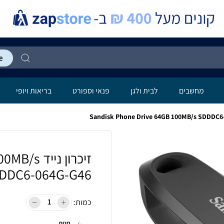
מחשבים
לבית ולגן
פנאי וספורט
בריאות ויופי
זיכרון ני
DDC6-064G-G46
כמות:
חנות