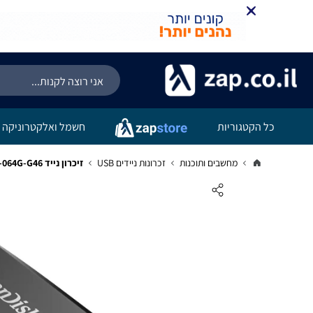
כל הקטגוריות
חשמל ואלקטרוניקה
מחשבים ותוכנות
זכרונות ניידים USB
זיכרון נייד Sandisk Phone Drive 64GB 100MB/s SDDDC6-064G-G46