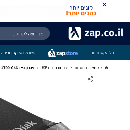
כל הקטגוריות
חשמל ואלקטרוניקה
מחשבים ותוכנות
זכרונות ניידים USB
זיכרון נייד Sandisk Ultra Fit 1TB 400MB/s SDCZ430-1T00-G46