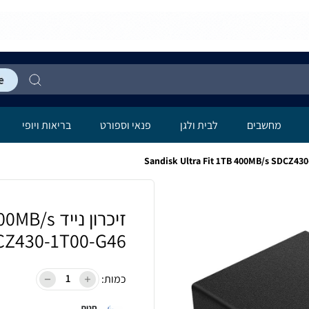
מחשבים
לבית ולגן
פנאי וספורט
בריאות ויופי
זיכרון ניי
CZ430-1T00-G46
כמות:
חנות