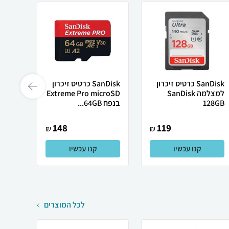
SanDisk כרטיס זיכרון
SanDisk כרטיס זיכרון
Phone
למצלמה SanDisk
Extreme Pro microSD
128GB
בנפח 64GB...
eSIM
148
119
₪
₪
קנו עכשיו
קנו עכשיו
לכל המוצרים