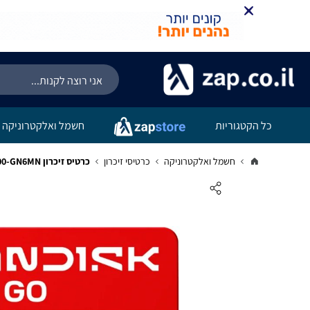
כל הקטגוריות
חשמל ואלקטרוניקה
חשמל ואלקטרוניקה
כרטיסי זיכרון
כרטיס זיכרון Sandisk Ultra Go 1TB 190MB/s microSDXC UHS-I SDSQUGN-1T00-GN6MN