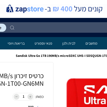
מחשבים
לבית ולגן
פנאי וספורט
בריאות ויופי
כרטיס ז
GN-1T00-GN6MN
כמות:
חנות