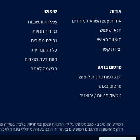
אודות
שימושי
השוואת מחירים zap אודות
שאלות ותשובות
תנאי שימוש
מדריך חנויות
האיזור האישי
נפילת מחירים
יצירת קשר
כל הקטגוריות
חוות דעת מוצרים
פרסום בזאפ
הרשמה לאתר
zap-הצטרפות כחנות ל
פרסום באתר
ממשק חנויות / יבואנים
המידע המופיע ב - zap מסופק על ידי החנויות עצמן ובאחריותן בלבד. במידה ונתקלת בבעיה כלשהי בנתונים המוצגים באתר, אנא שלח אלינו הודעה ואנו נטפל בעניין.
חלק מהתמונות והתכנים המופיעים באתר זה הוכנו בעזרת מחוללי בינה מלאכותית