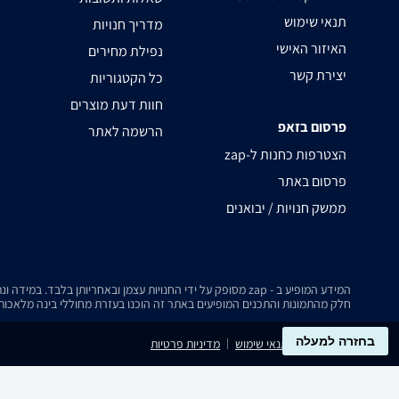
תנאי שימוש
מדריך חנויות
האיזור האישי
נפילת מחירים
יצירת קשר
כל הקטגוריות
חוות דעת מוצרים
פרסום בזאפ
הרשמה לאתר
zap-הצטרפות כחנות ל
פרסום באתר
ממשק חנויות / יבואנים
המידע המופיע ב - zap מסופק על ידי החנויות עצמן ובאחריותן בלבד. במידה ונתקלת בבעיה כלשהי בנתונים המוצגים באתר, אנא שלח אלינו הודעה ואנו נטפל בעניין.
חלק מהתמונות והתכנים המופיעים באתר זה הוכנו בעזרת מחוללי בינה מלאכותית
בחזרה למעלה
נגישות
תנאי שימוש
מדיניות פרטיות