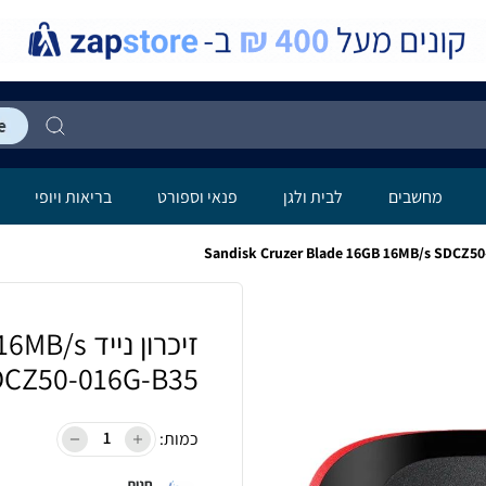
מחשבים
לבית ולגן
פנאי וספורט
בריאות ויופי
זיכרון ני
DCZ50-016G-B35
כמות:
חנות