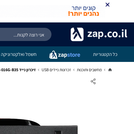
כל הקטגוריות
חשמל ואלקטרוניקה
מחשבים ותוכנות
זכרונות ניידים USB
זיכרון נייד Sandisk Cruzer Blade 16GB 16MB/s SDCZ50-016G-B35