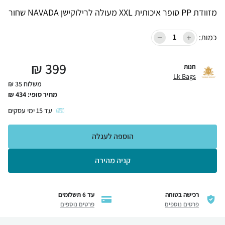
מזוודת PP סופר איכותית XXL מעולה לרילוקישן NAVADA שחור
כמות:
₪
399
חנות
Lk Bags
משלוח 35 ₪
מחיר סופי:
434
₪
עד
15
ימי עסקים
הוספה לעגלה
קניה מהירה
רכישה בטוחה
עד 6 תשלומים
פרטים נוספים
פרטים נוספים