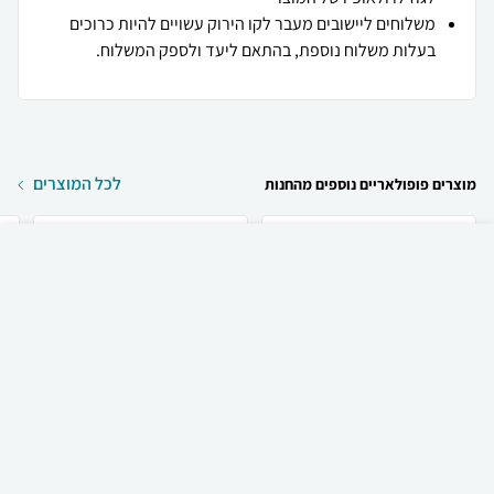
משלוחים ליישובים מעבר לקו הירוק עשויים להיות כרוכים
בעלות משלוח נוספת, בהתאם ליעד ולספק המשלוח.
לכל המוצרים
מוצרים פופולאריים נוספים מהחנות
₪
399
קניה מהירה
הוספה לעגלה
35 ₪ למשלוח
Slazenger מזוודה רכה
Samsonite מזוודה
עליה למטוס 19 איינץ...
ארופאית קשיחה 30 אינץ
ג
1...
1,125
425
₪
₪