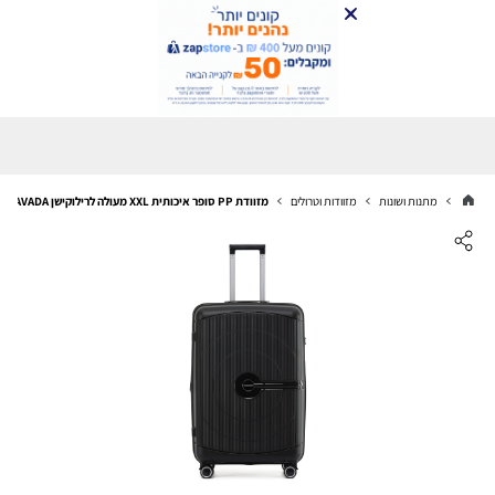
מתנות ושונות
מזוודות וטרולים
מזוודת PP סופר איכותית XXL מעולה לרילוקישן NAVADA שחור