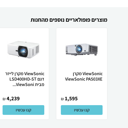
מוצרים פופולאריים נוספים מהחנות
ViewSonic מקרן
ViewSonic מקרן לייזר
ViewSonic PA503XE
דגם LSD400HD‑ST
מבית ViewSoni...
4,239
1,595
₪
₪
קנו עכשיו
קנו עכשיו