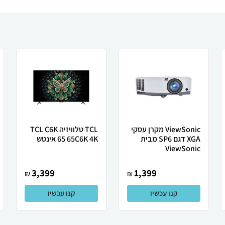
ViewSonic מקרן עסקי
TCL טלוויזיה TCL C6K
XGA דגם SP6 מבית
65C6K 4K ‏65 ‏אינטש
ViewSonic
3,399
1,399
₪
₪
קנו עכשיו
קנו עכשיו