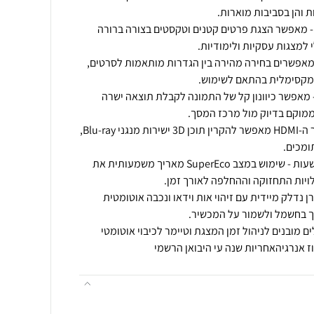
חס ניגודיות גבוה של 25,000:1 - מאפשר הצגת פרטים קטנים וטקסטים בצורה ברורה
- מאפשרים בחירה מהירה בין הגדרות מותאמות לסרטים,
ור תמונה אנכי (Keystone) - מאפשר כיוונון קל של התמונה לקבלת תוצאה ישרה
חוויית תלת-ממד סוחפת - חיבור ה-HDMI מאפשר להקרין תוכן 3D ישירות מנגני Blu-ray,
אורך חיי מנורה של עד 15,000 שעות - שימוש במצב SuperEco מאריך משמעותית את
ן נדלק מיידית עם זיהוי אות וידאו ונכבה אוטומטית
לים מובנים לניהול זמן המצגת וטיימר לכיבוי אוטומטי
ז אנרגיהאחריות שנה עי היבואן הרשמי