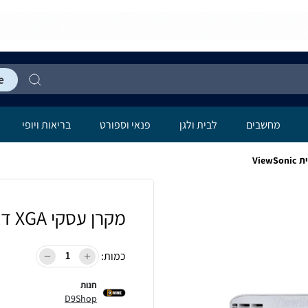
מחשבים
לבית ולגן
פנאי וספורט
בריאות ויופי
מקרן עסקי XGA דגם SP6 מבית ViewSonic
כמות:
חנות
D9Shop