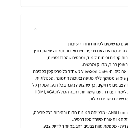
 מציע חוויית צפייה מרהיבה עם צבעים חיים ואיכות תמונה יוצאת דופן.
בות קטנים וכיתות לימוד, ומבטיח שהפרזנטציות,
בזכות בהירות גבוהה וחיי מנורה ארוכים, ה-ViewSonic SP6 משחזר כל פרט קטן בסביבה
שימוש ממושך ללא פגיעה באיכות התמונה. טכנולוגיית
 מבטיחה צבעים מדויקים, כך שהצופה נהנה בכל רגע. המקרן קל
להתקנה ומתאים למגוון סביבות לימוד ועבודה. עם קישוריות רחבה הכוללת HDMI, VGA
בהירות עוצמתית של 4,800 ANSI Lumens - מבטיחה תמונות חדות ובהירות בכל סביבה,
ת SuperColor™ הבלעדית - מספקת טווח צבעים רחב במיוחד לדיוק צבע