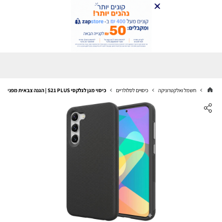
חשמל ואלקטרוניקה
כיסויים לסלולריים
כיסוי מגן לגלקסי S21 PLUS | הגנה צבאית מפני נפילות | עמיד בפני שריטות | תומך טעינה אלחוטית