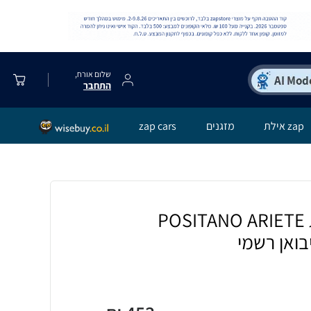
שלום אורח,
התחבר
zap אילת
מזגנים
zap cars
בלנדר רטרו סדרת POSITANO ARIETE