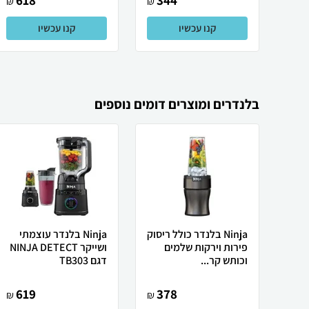
618
344
₪
₪
קנו עכשיו
קנו עכשיו
בלנדרים ומוצרים דומים נוספים
Ninja בלנדר כולל ריסוק
Ninja בלנדר עוצמתי
פירות וירקות שלמים
ושייקר NINJA DETECT
וכותש קר...
דגם TB303
619
378
₪
₪