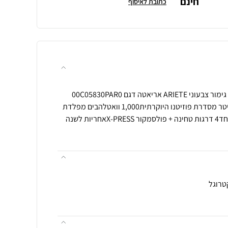
חינם
כתובת לאיסוף
בלנדר רטרו סדרת POSITANO גימור צבעוני ARIETE אריאטה דגם 00C05830PAR0
מאפיינים:בלנדר בפח של 1.5 ליטר מסדרת פוזיטנו היוקרתית1,000 וואטלהבים מפלדת
אל חלדכוס זכוכית עמידה במיוחד4 דרגות טחינה + פולסמקור X-PRESSאחריות לשנה
טרוגל