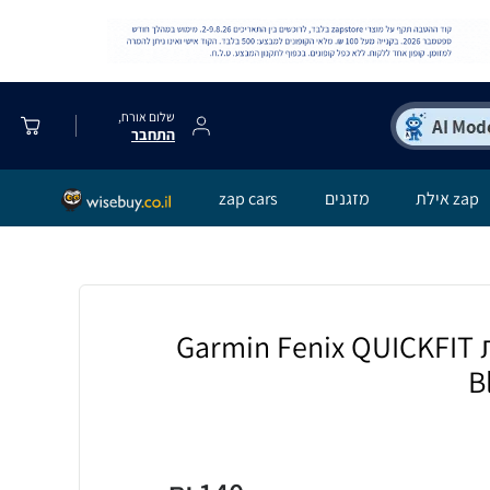
שלום אורח,
התחבר
zap אילת
מזגנים
zap cars
רצועת ברזל חוליות Garmin Fenix QUICKFIT