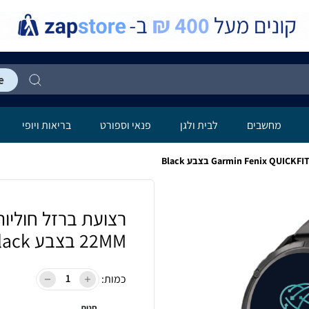
מחשבים
לבית ולגן
פנאי וספורט
בריאות ויופי
22MM בצבע Black
כמות:
חנות