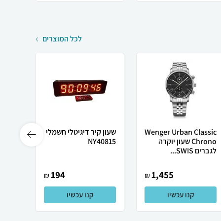
לכל המוצרים
Wenger Urban Classic
שעון קיר דיגיטלי חשמלי
Chrono שעון יוקרה
NY40815
ס"מ ע
לגברים SWIS...
ותאורת
194
1,455
₪
₪
קנו עכשיו
קנו עכשיו