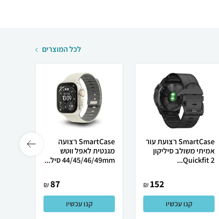
לכל המוצרים
SmartCase רצועת עור
SmartCase רצועה
אמיתי משולב סיליקון
מגנטית לאפל ווטש
Quickfit 2...
44/45/46/49mm סיל...
14mm סגנון hre
87
152
₪
₪
קנו עכשיו
קנו עכשיו