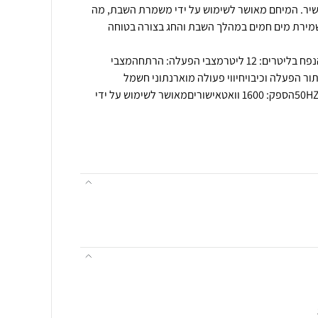
ר. המיחם מאושר לשימוש על ידי משמרת השבת, מה
שמירת מים חמים במהלך השבת והחג בצורה בטוחה
מפרט טכניתפעול ומצבי עבודהנפח בליטרים: 12 ליטרמצבי הפעלה: הרתחהמצבי
ר הפעלה וכיבויחיווי פעולה מוארנתוני חשמל
וביצועיםמתח: 220-240Vתדר: 50HZהספק: 1600 וואטאישוריםמאושר לשימוש על ידי