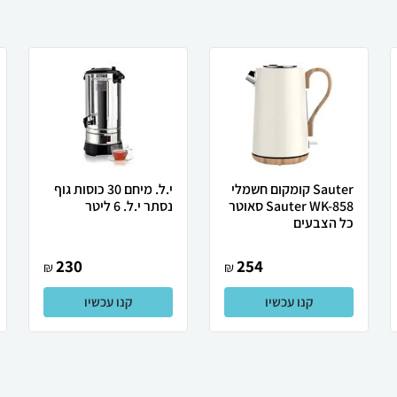
Sauter קומקום חשמלי
י.ל. מיחם 30 כוסות גוף
Sauter WK-858 סאוטר
נסתר ‏י.ל. ‏6 ‏ליטר
כל הצבעים
230
254
₪
₪
קנו עכשיו
קנו עכשיו