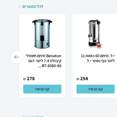
לכל המוצרים
י.ל. מיחם 60 כוסות 11
Benaton מיחם חשמלי
ליטר גוף נסתר י.ל.
קיבולת 7.4 ליטר דגם
‏ליטר
BT-8080-80 ...
278
254
₪
₪
קנו עכשיו
קנו עכשיו