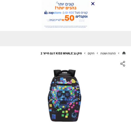
מתנות ושונות
תיקים
תיק גב KISS WHALE דגם חייזר 2