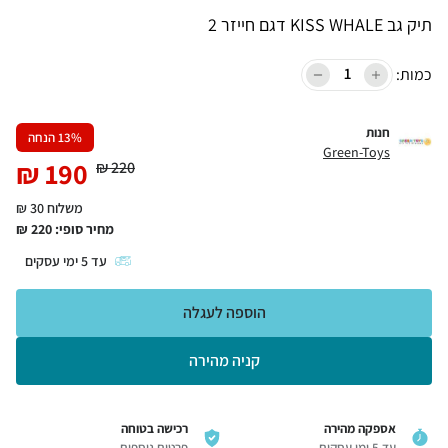
תיק גב KISS WHALE דגם חייזר 2
כמות:
חנות
% הנחה
13
Green-Toys
₪
190
₪
220
משלוח 30 ₪
מחיר סופי:
220
₪
עד
5
ימי עסקים
הוספה לעגלה
קניה מהירה
אספקה מהירה
רכישה בטוחה
עד 5 ימי עסקים
פרטים נוספים