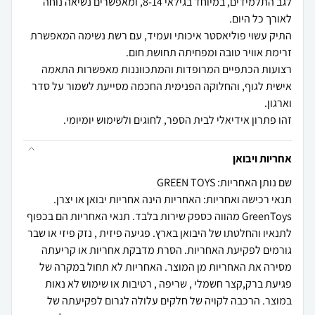
לגב התלמידים, במיוחד בגילאי 8-14, ומאפשרים נשיאה נוחה
התיק עשוי פוליאסטר איכותי ועמיד, עם רשת נשימה המאפשרת
רצועות הכתפיים המרופדות והמתכווננות מאפשרות התאמה
אישית לגוף, והחלוקה הפנימית החכמה מסייעת לשמור על סדר
זהו פתרון אידיאלי לבית הספר, לחוגים ולשימוש יומיומי.
אחריות ויבואן
שם נותן האחריות: GREEN TOYS
תנאי רכישה ואחריות: האחריות הינה אחריות יבואן או יצרן.
GreenToys מהווה כספק שירות בלבד. תנאי האחריות הם בכפוף
לתנאיו והחלטתו של היבואן בארץ. פגיעה פיזית , נזק פיזי או שבר
גורמים לפקיעת האחריות. הסרת מדבקת אחריות או קריעתה
מסירה את האחריות מן המוצר. האחריות לא תחול במקרה של
פגיעת ברק,קצר חשמלי , שריפה , רטיבות או שימוש לא נאות
במוצר. הרכבה לקויה של חלקים עלולה לגרום לפקיעתה של