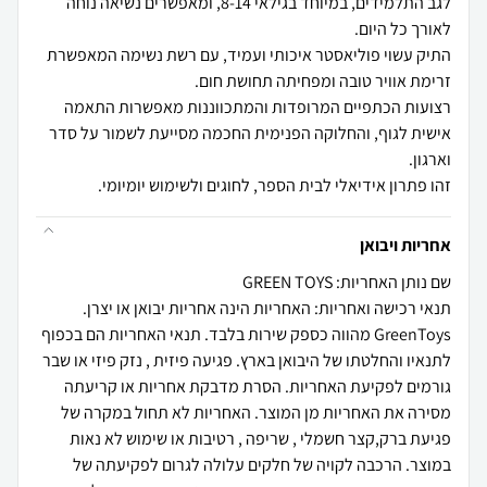
לגב התלמידים, במיוחד בגילאי 8-14, ומאפשרים נשיאה נוחה
התיק עשוי פוליאסטר איכותי ועמיד, עם רשת נשימה המאפשרת
רצועות הכתפיים המרופדות והמתכווננות מאפשרות התאמה
אישית לגוף, והחלוקה הפנימית החכמה מסייעת לשמור על סדר
זהו פתרון אידיאלי לבית הספר, לחוגים ולשימוש יומיומי.
אחריות ויבואן
שם נותן האחריות: GREEN TOYS
תנאי רכישה ואחריות: האחריות הינה אחריות יבואן או יצרן.
GreenToys מהווה כספק שירות בלבד. תנאי האחריות הם בכפוף
לתנאיו והחלטתו של היבואן בארץ. פגיעה פיזית , נזק פיזי או שבר
גורמים לפקיעת האחריות. הסרת מדבקת אחריות או קריעתה
מסירה את האחריות מן המוצר. האחריות לא תחול במקרה של
פגיעת ברק,קצר חשמלי , שריפה , רטיבות או שימוש לא נאות
במוצר. הרכבה לקויה של חלקים עלולה לגרום לפקיעתה של