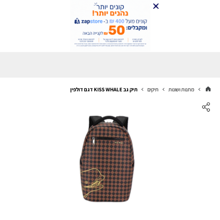
מתנות ושונות
תיקים
תיק גב KISS WHALE דגם דולפין