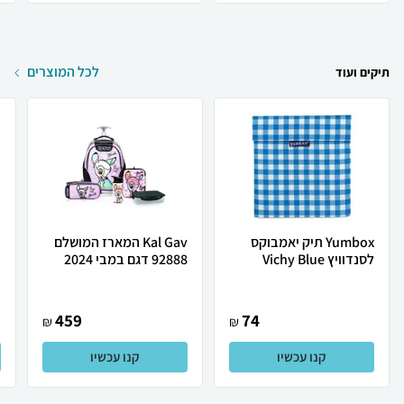
לכל המוצרים
תיקים ועוד
Yumbox תיק יאמבוקס
Kal Gav המארז המושלם
ת
לסנדוויץ Vichy Blue
92888 דגם במבי 2024
ב
459
74
₪
₪
קנו עכשיו
קנו עכשיו