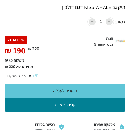
תיק גב KISS WHALE דגם דולפין
כמות:
חנות
% הנחה
13
Green-Toys
₪
190
₪
220
משלוח 30 ₪
מחיר סופי:
220
₪
עד
5
ימי עסקים
הוספה לעגלה
קניה מהירה
אספקה מהירה
רכישה בטוחה
עד 5 ימי עסקים
פרטים נוספים