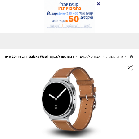
מתנות ושונות
אביזרים לשעונים
רצועת עור לשעון Galaxy Watch 8 רוחב 20mm גרסה צרה אבזם כפול Brown