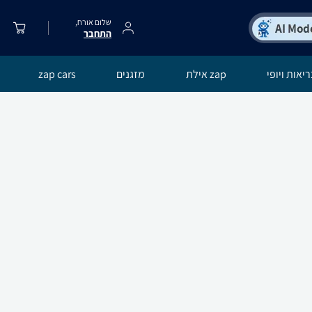
שלום אורח,
התחבר
יאות ויופי
zap אילת
מזגנים
zap cars