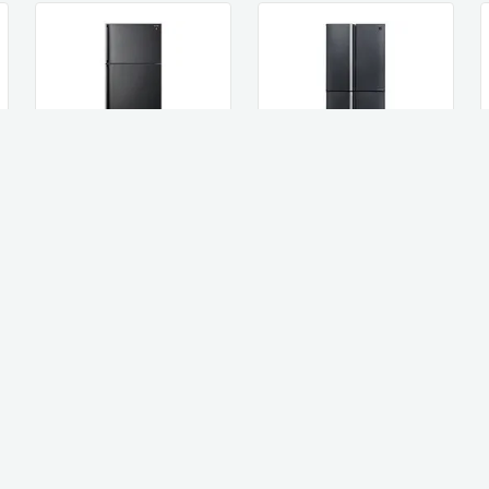
Sharp מקרר 572 ליטר
Sharp מקרר מקפיא
שארפ 4 דלתות מקפיא
עליון 587 ליטר Sharp
תחתון דגם S...
שארפ SJ-3840...
4,999
7,190
₪
₪
קנו עכשיו
קנו עכשיו