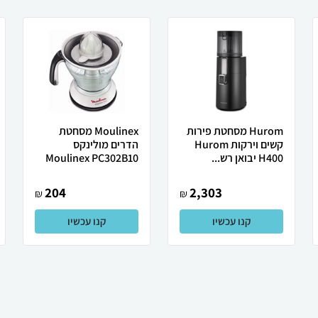
Hurom מסחטת ‏פירות
Moulinex מסחטת
קשים וירקות Hurom
‏הדרים מולינקס
H400 יבואן רש...
Moulinex PC302B10
204
2,303
₪
₪
קנו עכשיו
קנו עכשיו