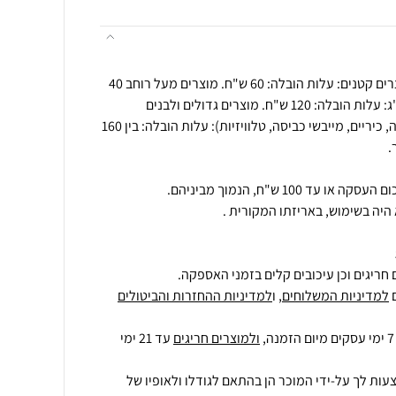
תנאי הובלה בביטול עסקה : מוצרים קטנים: עלות הובלה: 60 ש"ח. מוצרים מעל רוחב 40
ס"מ על 40 ס"מ ו/או מעל 15 ק"ג: עלות הובלה: 120 ש"ח. מוצרים גדולים ולבנים
(מקררים, מקפיאים, תנורי אפייה, כיריים, מייבשי כביסה, טלוויזיות): עלות הובלה: בין 160
היה בשימוש, באריזתו המקורית .
חריגים וכן עיכובים קלים בזמני האספקה.
למדיניות המשלוחים
, ו
למדיניות ההחזרות והביטולים
ולמוצרים חריגים
עד 21 ימי
עות לך על-ידי המוכר הן בהתאם לגודלו ולאופיו של