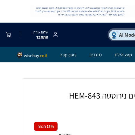
שלום אורח,
התחבר
zap אילת
מזגנים
zap cars
וסטה HEM-843
% הנחה
13