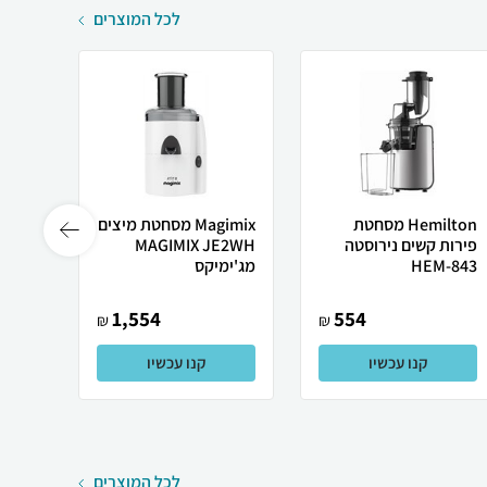
לכל המוצרים
Hemilton מסחטת
Magimix מסחטת מיצים
פירות קשים נירוסטה
MAGIMIX JE2WH
HEM-843
מג'ימיקס
JE3CMR 
1,554
554
₪
₪
קנו עכשיו
קנו עכשיו
לכל המוצרים