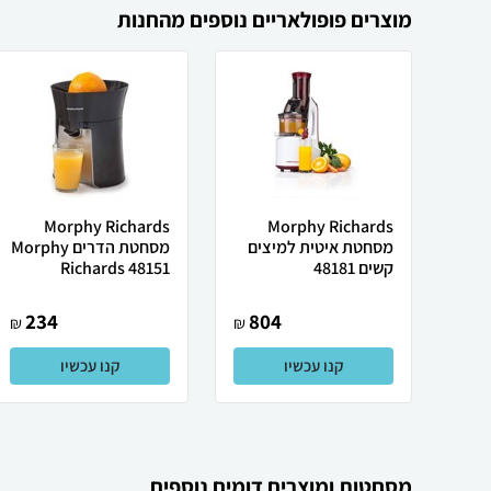
מוצרים פופולאריים נוספים מהחנות
Morphy Richards
Morphy Richards
מסחטת ‏איטית למיצים
מסחטת הדרים Morphy
קשים 48181
Richards 48151
234
804
₪
₪
קנו עכשיו
קנו עכשיו
מסחטות ומוצרים דומים נוספים