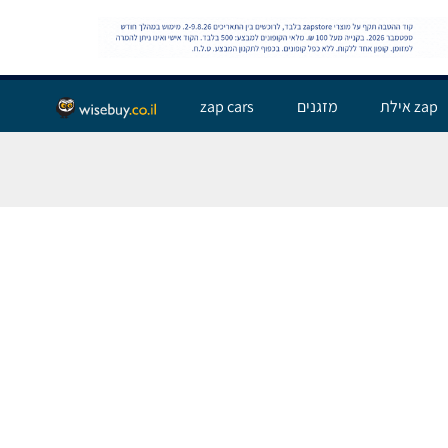
שלום אורח,
התחבר
zap אילת
מזגנים
zap cars