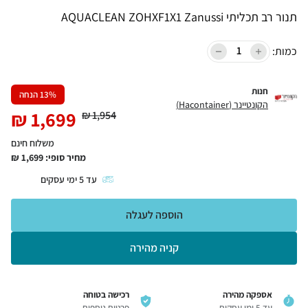
תנור רב תכליתי AQUACLEAN ZOHXF1X1 Zanussi
כמות:
חנות
% הנחה
13
הקונטיינר (Hacontainer)
₪
1,699
₪
1,954
משלוח חינם
מחיר סופי:
1,699
₪
עד
5
ימי עסקים
הוספה לעגלה
קניה מהירה
אספקה מהירה
רכישה בטוחה
עד 5 ימי עסקים
פרטים נוספים