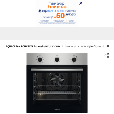
חשמל ואלקטרוניקה
תנורי אפייה
תנור רב תכליתי AQUACLEAN ZOHXF1X1 Zanussi