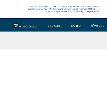
שלום אורח,
התחבר
zap אילת
מזגנים
zap cars