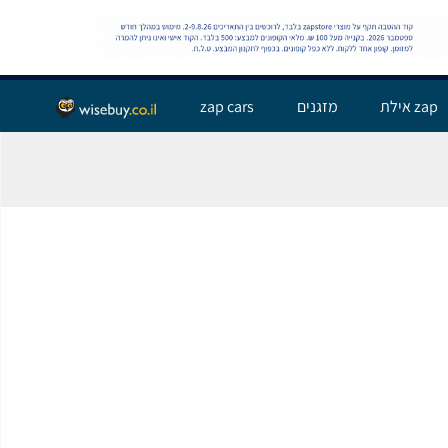
שלום אורח,
התחבר
zap אילת
מזגנים
zap cars