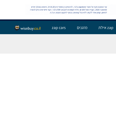
שלום אורח,
התחבר
zap אילת
מזגנים
zap cars