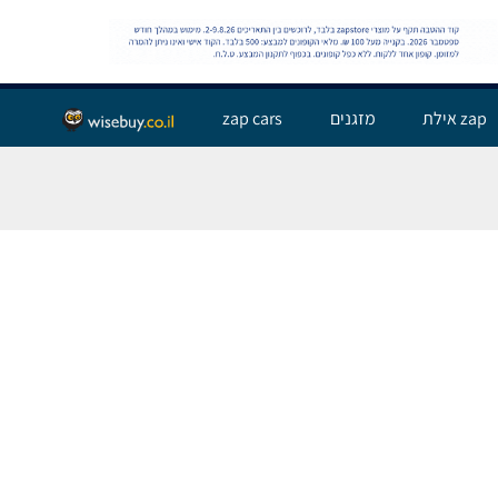
שלום אורח,
התחבר
zap אילת
מזגנים
zap cars