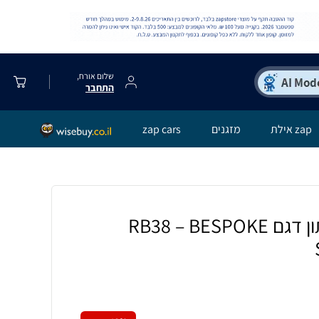
שלום אורח,
התחבר
zap אילת
מזגנים
zap cars
מקרר מקפיא תחתון דגם RB38 – BESPOKE