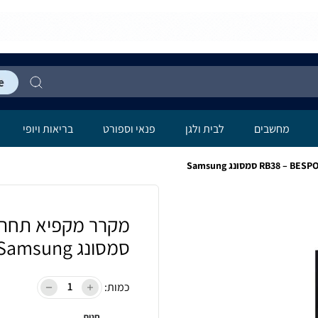
מחשבים
לבית ולגן
פנאי וספורט
בריאות ויופי
סמסונג Samsung
כמות:
חנות