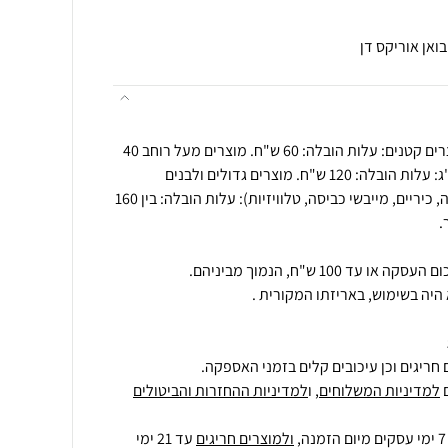
ואן אוריקס דן
תנאי הובלה בביטול עסקה : מוצרים קטנים: עלות הובלה: 60 ש"ח. מוצרים מעל רוחב 40
ס"מ על 40 ס"מ ו/או מעל 15 ק"ג: עלות הובלה: 120 ש"ח. מוצרים גדולים ולבנים
(מקררים, מקפיאים, תנורי אפייה, כיריים, מייבשי כביסה, טלוויזיות): עלות הובלה: בין 160
היה בשימוש, באריזתו המקורית .
חריגים וכן עיכובים קלים בזמני האספקה.
למדיניות המשלוחים
, ו
למדיניות ההחזרות והביטולים
ולמוצרים חריגים
עד 21 ימי