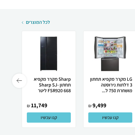
לכל המוצרים
LG מקרר מקפיא תחתון
Sharp מקרר מקפיא
‏3 דלתות ‏נירוסטה
תחתון Sharp SJ-
מושחרת 750 ל...
FSR920 668 ליטר
SS5 ‏315 ‏לי...
11,749
9,499
₪
₪
קנו עכשיו
קנו עכשיו