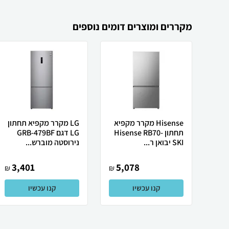
מקררים ומוצרים דומים נוספים
Hisense מקרר ‏מקפיא
LG מקרר מקפיא תחתון
תחתון Hisense RB70-
LG דגם GRB-479BF
SKI יבואן ר...
נירוסטה מוברש...
3,401
5,078
₪
₪
קנו עכשיו
קנו עכשיו