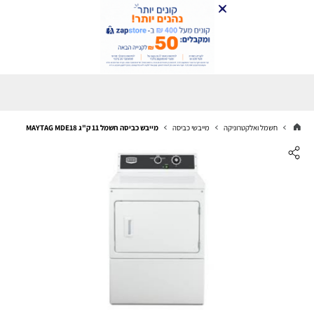
חשמל ואלקטרוניקה
מייבשי כביסה
מייבש כביסה חשמל 11 ק"ג MAYTAG MDE18