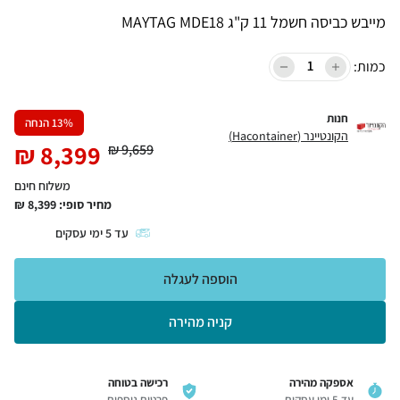
מייבש כביסה חשמל 11 ק"ג MAYTAG MDE18
כמות:
חנות
% הנחה
13
הקונטיינר (Hacontainer)
₪
8,399
₪
9,659
משלוח חינם
מחיר סופי:
8,399
₪
עד
5
ימי עסקים
הוספה לעגלה
קניה מהירה
אספקה מהירה
רכישה בטוחה
עד 5 ימי עסקים
פרטים נוספים