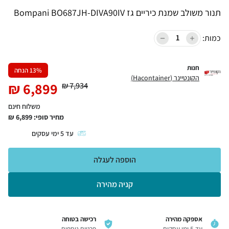
תנור משולב שמנת כיריים גז Bompani BO687JH-DIVA90IV
כמות:
חנות
% הנחה
13
הקונטיינר (Hacontainer)
₪
6,899
₪
7,934
משלוח חינם
מחיר סופי:
6,899
₪
עד
5
ימי עסקים
הוספה לעגלה
קניה מהירה
אספקה מהירה
רכישה בטוחה
עד 5 ימי עסקים
פרטים נוספים