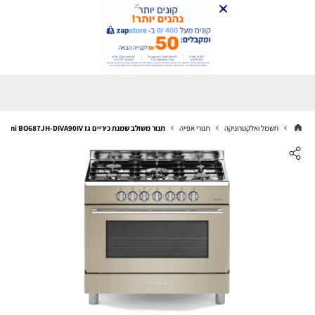
חשמל ואלקטרוניקה
תנורי אפייה
תנור משולב שמנת כיריים גז Bompani BO687JH-DIVA90IV