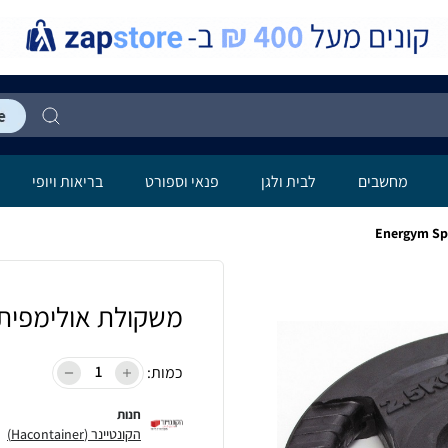
מחשבים
לבית ולגן
פנאי וספורט
בריאות ויופי
משקולת אולימפית גומי port PLR25
כמות:
חנות
הקונטיינר (Hacontainer)