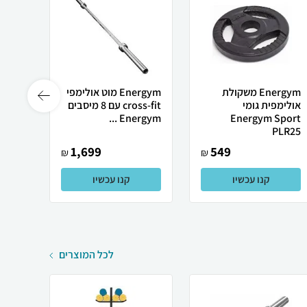
Energym משקולת
Energym מוט אולימפי
אולימפית גומי
cross-fit עם 8 מיסבים
אולימ
port
Energym ...
Energym Sport
LR7.5
PLR25
1,699
549
₪
₪
קנו עכשיו
קנו עכשיו
לכל המוצרים