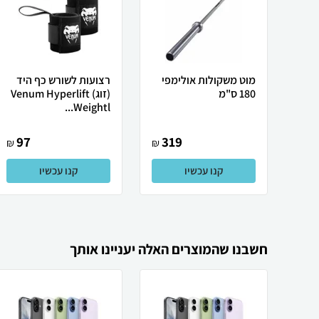
מוט משקולות אולימפי
רצועות לשורש כף היד
180 ס"מ
(זוג) Venum Hyperlift
Weightl...
97
319
₪
₪
קנו עכשיו
קנו עכשיו
חשבנו שהמוצרים האלה יעניינו אותך