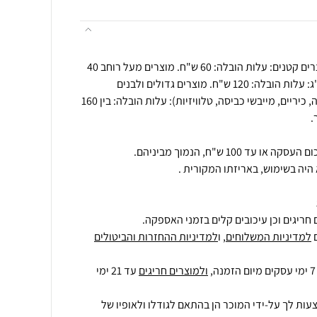
תנאי הובלה בביטול עסקה : מוצרים קטנים: עלות הובלה: 60 ש"ח. מוצרים מעל רוחב 40
ס"מ על 40 ס"מ ו/או מעל 15 ק"ג: עלות הובלה: 120 ש"ח. מוצרים גדולים ולבנים
(מקררים, מקפיאים, תנורי אפייה, כיריים, מייבשי כביסה, טלוויזיות): עלות הובלה: בין 160
היה בשימוש, באריזתו המקורית .
חריגים וכן עיכובים קלים בזמני האספקה.
למדיניות המשלוחים
, ו
למדיניות ההחזרות והביטולים
ולמוצרים חריגים
עד 21 ימי
עות לך על-ידי המוכר הן בהתאם לגודלו ולאופיו של