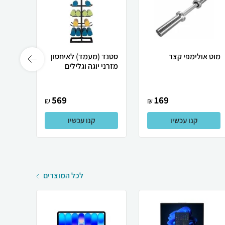
מוט אולימפי קצר
סטנד (מעמד) לאיחסון
מזרני יוגה וגלילים
קג
569
169
₪
₪
קנו עכשיו
קנו עכשיו
לכל המוצרים