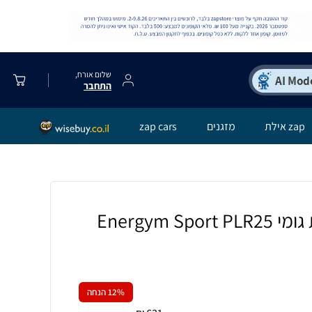
שלום אורח,
התחבר
zap אילת
מזגנים
zap cars
Energym S
% הנחה
12