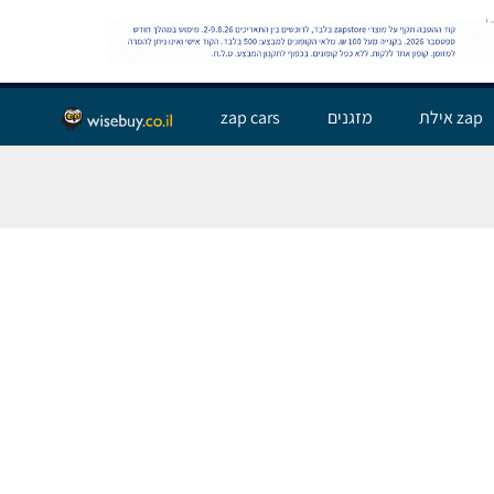
שלום אורח,
התחבר
zap אילת
מזגנים
zap cars