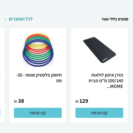
לכל המוצרים
ספורט כללי ועוד
מזרן אימון לולאות
חישוק פלסטיק שטוח - 30-
ח
100/140 ס"מ מבית
סמ
ל
MOME...
38
129
₪
₪
קנו עכשיו
קנו עכשיו