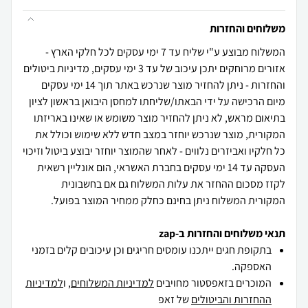
משלוחים והחזרות
המשלוח מבוצע ע"י שליח עד 7 ימי עסקים לכל חלקי הארץ -
אזורים מרוחקים יתכן עיכוב של עד 3 ימי עסקים, מדיניות ביטולים
והחזרות - ניתן להחזיר מוצר שנרכש באתר תוך 14 ימי עסקים
מיום הרכישה על ידי הבאתו/שליחתו למחסן היבואן בראשון לציון
בתיאום מראש, לא ניתן להחזיר מוצר משומש או שאינו באריזתו
המקורית, מוצר שנרכש יוחזר במצב חדש ללא שימוש וכולל את
כל חלקיו ואביזרים נלווים - לאחר שהמוצר יוחזר יבוצע ביטול וזיכוי
העסקה עד 14 ימי עסקים בחברת האשראי, הום אונליין רשאית
לקזז מסכום ההחזר את עלות המשלוח גם אם בחשבונית
המקורית המשלוח ניתן בחינם כחלק ממחיר המוצר בפועל.
תנאי משלוחים והחזרות ב-zap
בתקופת חגים ייתכנו עומסים חריגים וכן עיכובים קלים בזמני
האספקה.
המוכרים בזאפסטור מחויבים
למדיניות המשלוחים
, ו
למדיניות
ההחזרות והביטולים
של זאפ