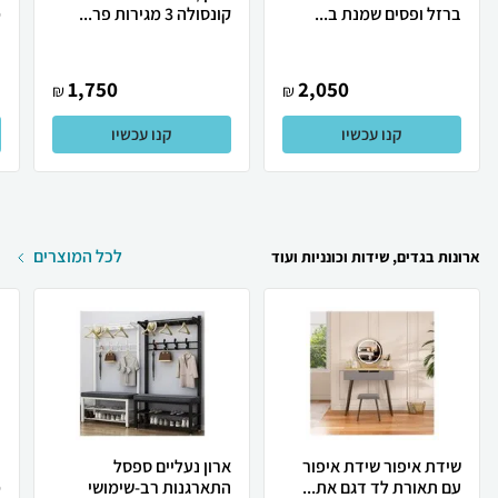
ברזל ופסים שמנת ב...
קונסולה 3 מגירות פר...
מ
1,750
2,050
₪
₪
קנו עכשיו
קנו עכשיו
לכל המוצרים
ארונות בגדים, שידות וכונניות ועוד
שידת איפור שידת איפור
ארון נעליים ספסל
כ
עם תאורת לד דגם את...
התארגנות רב-שימושי
מ