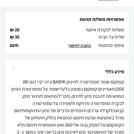
אפשרויות משלוח זמינות
משלוח לנקודת איסוף
20 ₪
שליח עד הבית
35 ₪
איסוף מהחנות
חינם
כתובת לאיסוף
מידע כללי
קומקום שומר טמפרטורה לתינוק BABYK בייבי קיי דגם BK
1000מאפיינים:קומקום בפטנט בלעדישומר על טמפרטורת המים
המתאימה להכנת מזון לתינוק (תמ''ל)מתאים לטיהור מים,
לבקרת טמפרטורה מדויקת ולשמירה על טמפרטורה
קבועהלקבלת ערכים תזונתיים מרביים של מזון התינוקותחימום
מהיר באמצעות טבעת חימום הנמצאת בחלק התחתון של
הקומקוםבעל הספק גבוה של 800 וואט ומאפשרת חימום מלא
ומהיר של המיםטיהור מים לאיכות מים בריאה יותר במשך כ- 3