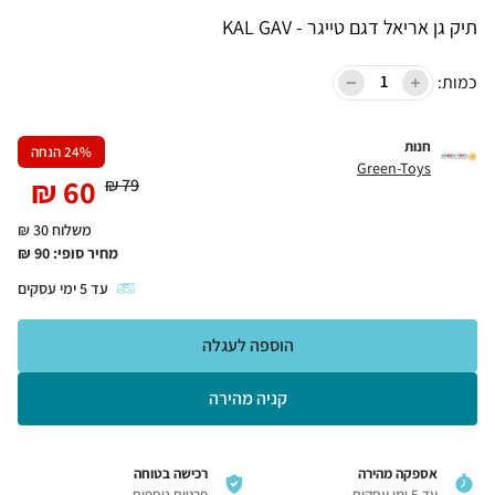
תיק גן אריאל דגם טייגר - KAL GAV
כמות:
חנות
% הנחה
24
Green-Toys
₪
60
₪
79
משלוח 30 ₪
מחיר סופי:
90
₪
עד
5
ימי עסקים
הוספה לעגלה
קניה מהירה
אספקה מהירה
רכישה בטוחה
עד 5 ימי עסקים
פרטים נוספים