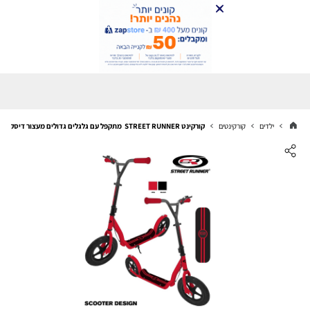
ילדים
קורקינטים
קורקינט‭ ‬STREET RUNNER‭ ‬ ‬מתקפל‭ ‬עם‭ ‬גלגלים‭ ‬גדולים‭ ‬מעצור‭ ‬דיסק‭ ‬ובולמי‭ ‬זעזועים