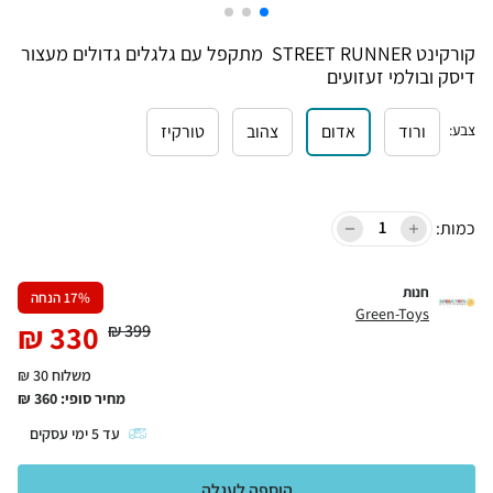
‬דיסק‭ ‬ובולמי‭ ‬זעזועים
צבע
:
ורוד
אדום
צהוב
טורקיז
כמות:
חנות
% הנחה
17
Green-Toys
₪
330
₪
399
משלוח 30 ₪
מחיר סופי:
360
₪
עד
5
ימי עסקים
הוספה לעגלה