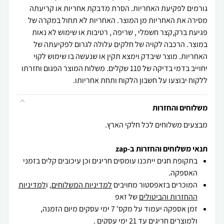
גורמים לפקיעת האחריות. הסרת מדבקת אחריות או קריעתה
מסירה את האחריות מן המוצר. האחריות לא תחול במקרה של
פגיעת ברק,קצר חשמלי , שריפה , רטיבות או שימוש לא נאות
במוצר. הרכבה לקויה של חלקים עלולה לגרום לפקיעתה של
האחריות. מוצר שיבדק וימצא תקין או שנעשה בו שימוש לקוי
יחוייב בדמי בדיקה של 110 שקלים. משלוח המוצר הפגום וחזרתו
ללקוח יבוצעו על חשבון הלקוח ותחת אחריותו.
משלוחים והחזרות
מבצעים משלוחים לכל חלקי הארץ.
תנאי משלוחים והחזרות ב-zap
בתקופת חגים ייתכנו עומסים חריגים וכן עיכובים קלים בזמני
האספקה.
המוכרים בזאפסטור מחויבים
למדיניות המשלוחים
, ו
למדיניות
ההחזרות והביטולים
של זאפ
זמן אספקה יעמוד על מקס' 7 ימי עסקים מיום הזמנה,
ולמוצרים חריגים
עד 21 ימי עסקים .